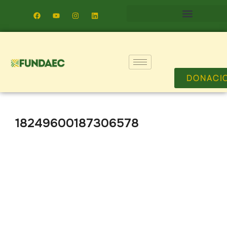
DONACI
18249600187306578