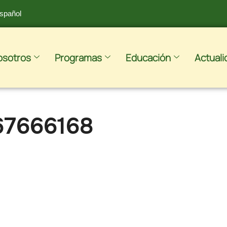
spañol
osotros
Programas
Educación
Actuali
67666168